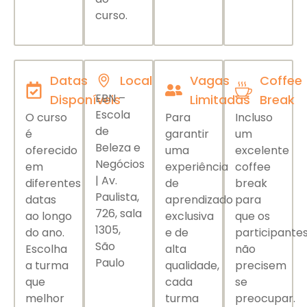
curso.
Datas
Local
Vagas
Coffee
EBN –
Disponíveis
Limitadas
Break
Escola
O curso
Para
Incluso
de
é
garantir
um
Beleza e
oferecido
uma
excelente
Negócios
em
experiência
coffee
| Av.
diferentes
de
break
Paulista,
datas
aprendizado
para
726, sala
ao longo
exclusiva
que os
1305,
do ano.
e de
participante
São
Escolha
alta
não
Paulo
a turma
qualidade,
precisem
que
cada
se
melhor
turma
preocupar.