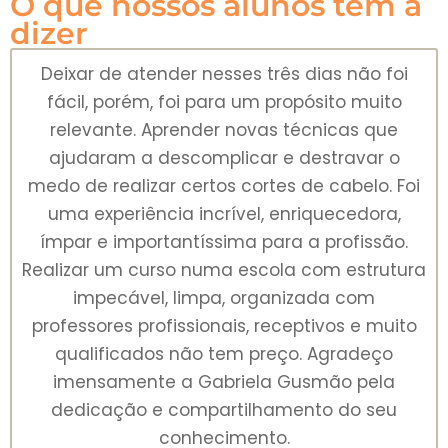
O que nossos alunos têm a
dizer
Estou encantada com tudo! A organização
da escola, limpeza, disponibilidade de todos
os profissionais. Nitidamente todos foram
muito bem alinhados para entregar o melhor
i
A Gabriela Gusmão é uma profissional
extremamente competente, admirável,
mulher 360 que se dedica à inúmeras frente
ra
e faz isso com proeza! Já indiquei a escola
para vários colegas do Cabtudo! Esse curso
o
me deu coragem para ser o que sempre
sonhei, espero estudar muito mais com
vocês!
Aluno Concluinte
Turma de Janeiro/2025