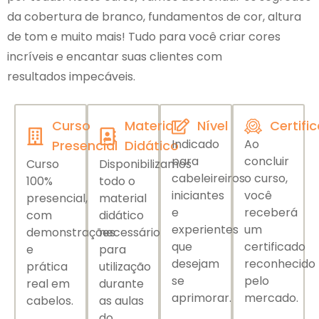
da cobertura de branco, fundamentos de cor, altura
de tom e muito mais! Tudo para você criar cores
incríveis e encantar suas clientes com
resultados impecáveis.
Curso
Material
Nível
Certifi
Indicado
Ao
Presencial
Didático
para
concluir
Curso
Disponibilizamos
cabeleireiros
o curso,
100%
todo o
iniciantes
você
presencial,
material
e
receberá
com
didático
experientes
um
demonstrações
necessário
que
certificado
e
para
desejam
reconhecido
prática
utilização
se
pelo
real em
durante
aprimorar.
mercado.
cabelos.
as aulas
do