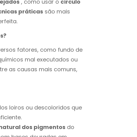
sejados
, como usar o
círculo
cnicas práticas
são mais
rfeita.
os?
versos fatores, como fundo de
químicos mal executados ou
tre as causas mais comuns,
os loiros ou descoloridos que
iciente.
natural dos pigmentos
do
 com bases douradas em