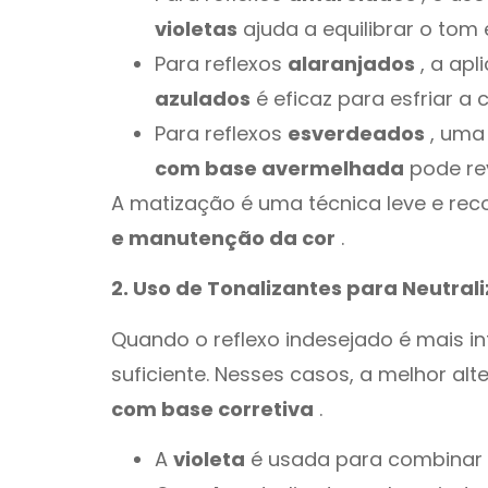
violetas
ajuda a equilibrar o tom 
Para reflexos
alaranjados
, a ap
azulados
é eficaz para esfriar a c
Para reflexos
esverdeados
, uma
com base avermelhada
pode rev
A matização é uma técnica leve e r
e manutenção da cor
.
2. Uso de Tonalizantes para Neutral
Quando o reflexo indesejado é mais i
suficiente. Nesses casos, a melhor alt
com base corretiva
.
A
violeta
é usada para combinar 