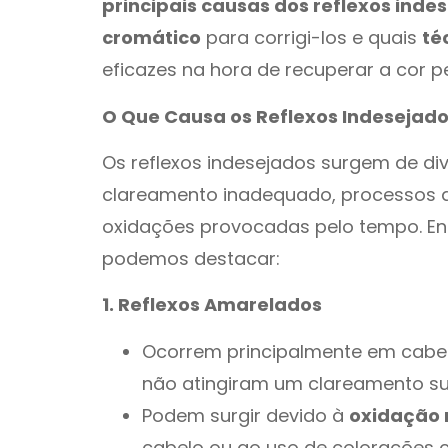
principais causas dos reflexos inde
cromático
para corrigi-los e quais
té
eficazes na hora de recuperar a cor pe
O Que Causa os Reflexos Indesejad
Os reflexos indesejados surgem de di
clareamento inadequado, processos 
oxidações provocadas pelo tempo. En
podemos destacar:
1. Reflexos Amarelados
Ocorrem principalmente em cabel
não atingiram um clareamento suf
Podem surgir devido à
oxidação 
cabelo ou ao uso de colorações