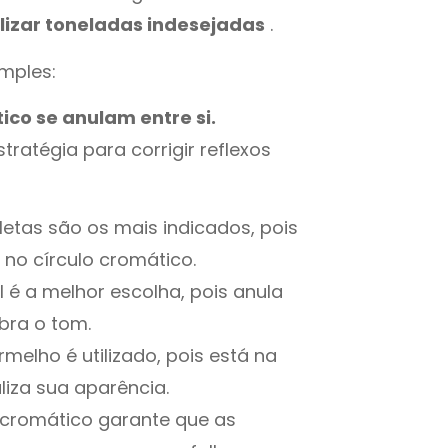
lizar toneladas indesejadas
.
imples:
ico se anulam entre si.
stratégia para corrigir reflexos
oletas são os mais indicados, pois
no círculo cromático.
l é a melhor escolha, pois anula
bra o tom.
rmelho é utilizado, pois está na
liza sua aparência.
o cromático garante que as