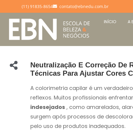
(11) 91835-8654
contato@ebnedu.com.br
INÍCIO
A 
Neutralização E Correção De 
Técnicas Para Ajustar Cores 
A colorimetria capilar é um verdadeiro 
reflexos. Muitos profissionais enfren
indesejados
, como amarelados, alar
surgem após processos de descolora
pelo uso de produtos inadequados.