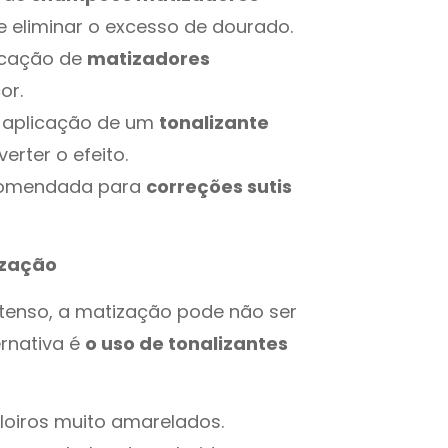
e eliminar o excesso de dourado.
licação de
matizadores
or.
 aplicação de um
tonalizante
erter o efeito.
ecomendada para
correções sutis
ização
ntenso, a matização pode não ser
ernativa é
o uso de tonalizantes
loiros muito amarelados.