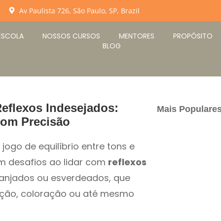
Av Paulista 726, São Paulo, SP, Brazil
ESCOLA
NOSSOS CURSOS
MENTORES
PROPÓSITO
BLOG
Reflexos Indesejados:
Mais Populares
Com Precisão
jogo de equilíbrio entre tons e
tam desafios ao lidar com
reflexos
anjados ou esverdeados, que
ção, coloração ou até mesmo