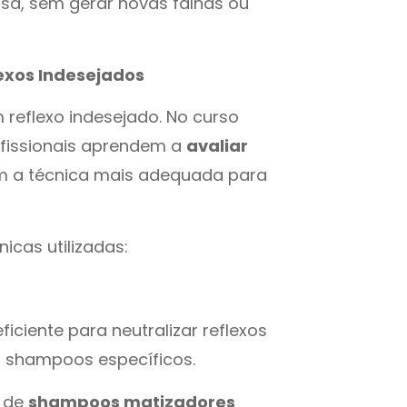
isa, sem gerar novas falhas ou
lexos Indesejados
 reflexo indesejado. No curso
ofissionais aprendem a
avaliar
m a técnica mais adequada para
icas utilizadas:
iciente para neutralizar reflexos
ou shampoos específicos.
o de
shampoos matizadores