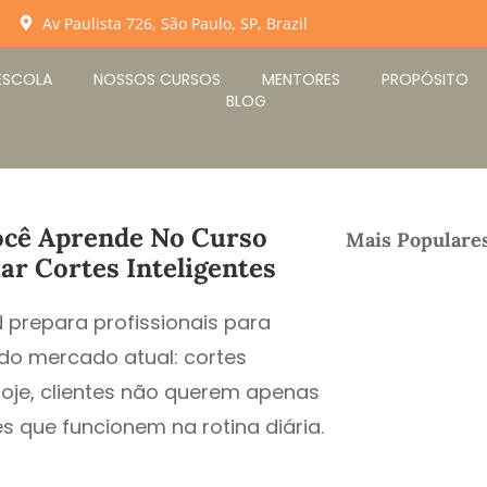
Av Paulista 726, São Paulo, SP, Brazil
ESCOLA
NOSSOS CURSOS
MENTORES
PROPÓSITO
BLOG
Você Aprende No Curso
Mais Populares
ar Cortes Inteligentes
 prepara profissionais para
o mercado atual: cortes
 Hoje, clientes não querem apenas
es que funcionem na rotina diária.