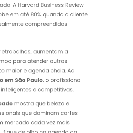
ado. A Harvard Business Review
obe em até 80% quando o cliente
realmente compreendidas.
 retrabalhos, aumentam a
empo para atender outros
to maior e agenda cheia. Ao
o em São Paulo
, o profissional
inteligentes e competitivas.
icado
mostra que beleza e
issionais que dominam cortes
um mercado cada vez mais
u, fique de olho na agenda da