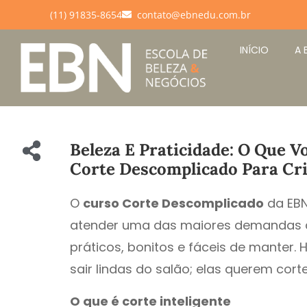
(11) 91835-8654
contato@ebnedu.com.br
INÍCIO
A 
Beleza E Praticidade: O Que 
Corte Descomplicado Para Cri
O
curso Corte Descomplicado
da EBN
atender uma das maiores demandas d
práticos, bonitos e fáceis de manter.
sair lindas do salão; elas querem cort
O que é corte inteligente